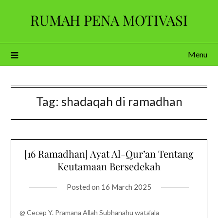
Skip
RUMAH PENA MOTIVASI
to
content
Menu
Tag:
shadaqah di ramadhan
[16 Ramadhan] Ayat Al-Qur’an Tentang
Keutamaan Bersedekah
Posted on
16 March 2025
@ Cecep Y. Pramana Allah Subhanahu wata’ala