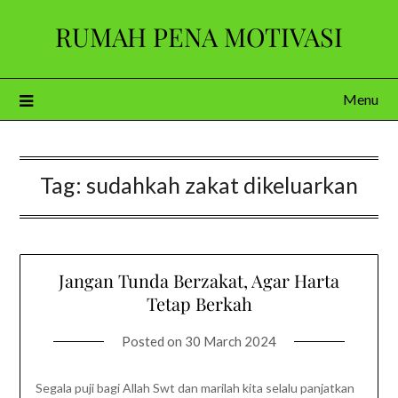
Skip
RUMAH PENA MOTIVASI
to
content
Menu
Tag:
sudahkah zakat dikeluarkan
Jangan Tunda Berzakat, Agar Harta
Tetap Berkah
Posted on
30 March 2024
Segala puji bagi Allah Swt dan marilah kita selalu panjatkan