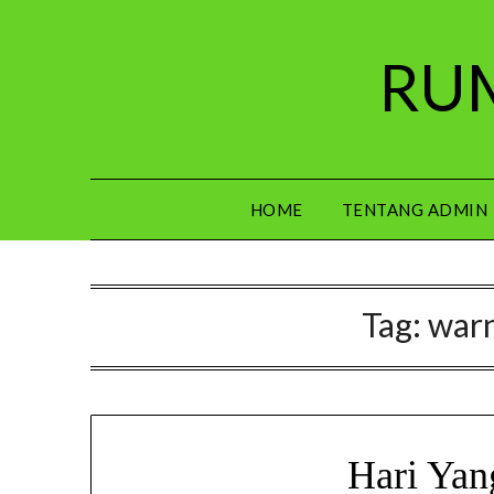
Skip
to
RUM
content
HOME
TENTANG ADMIN
Tag:
war
Hari Yan