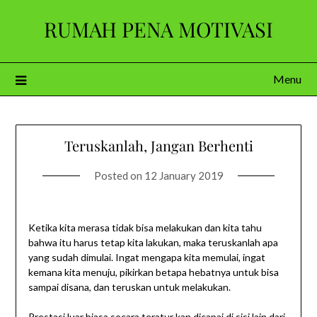
Skip
RUMAH PENA MOTIVASI
to
content
Menu
Teruskanlah, Jangan Berhenti
Posted on
12 January 2019
Ketika kita merasa tidak bisa melakukan dan kita tahu
bahwa itu harus tetap kita lakukan, maka teruskanlah apa
yang sudah dimulai. Ingat mengapa kita memulai, ingat
kemana kita menuju, pikirkan betapa hebatnya untuk bisa
sampai disana, dan teruskan untuk melakukan.
Prestasi luar biasa secara teratur kan dicapai di sisi lain dari