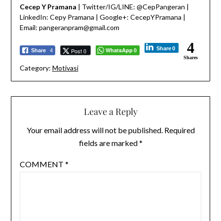
Cecep Y Pramana
| Twitter/IG/LINE: @CepPangeran |
LinkedIn: Cepy Pramana | Google+: CecepYPramana |
Email: pangeranpram@gmail.com
4
Share
0
WhatsApp
Post 0
Share
4
0
Shares
Category:
Motivasi
Leave a Reply
Your email address will not be published.
Required
fields are marked
*
COMMENT
*