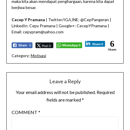
maka kita akan mendapat penghargaan, karena kita dapat
berjiwa besar.
Cecep Y Pramana
| Twitter/IG/LINE: @CepPangeran |
LinkedIn: Cepy Pramana | Google+: CecepYPramana |
Email: cepypram@yahoo.com
6
Share
0
WhatsApp
Post 0
Share
6
0
Shares
Category:
Motivasi
Leave a Reply
Your email address will not be published.
Required
fields are marked
*
COMMENT
*