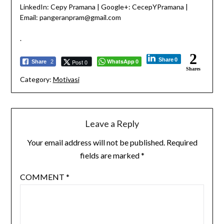
LinkedIn: Cepy Pramana | Google+: CecepYPramana |
Email: pangeranpram@gmail.com
.
2
Share
0
WhatsApp
Post 0
Share
2
0
Shares
Category:
Motivasi
Leave a Reply
Your email address will not be published.
Required
fields are marked
*
COMMENT
*