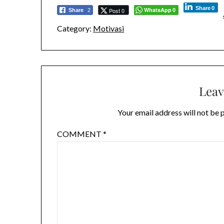
Share
0
WhatsApp
Post 0
Share
2
0
Category:
Motivasi
Leav
Your email address will not be 
COMMENT
*