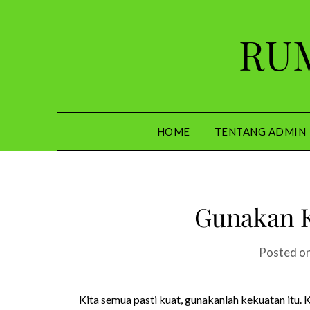
Skip
to
RUM
content
HOME
TENTANG ADMIN
Gunakan K
Posted o
Kita semua pasti kuat, gunakanlah kekuatan itu. K