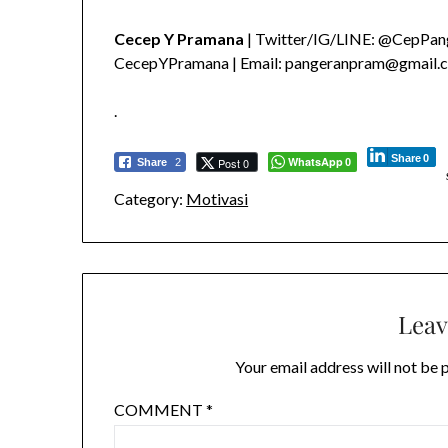
Cecep Y Pramana
| Twitter/IG/LINE: @CepPang
CecepYPramana | Email: pangeranpram@gmail.
.
Share
0
WhatsApp
Post 0
Share
2
0
Category:
Motivasi
Leav
Your email address will not be 
COMMENT
*