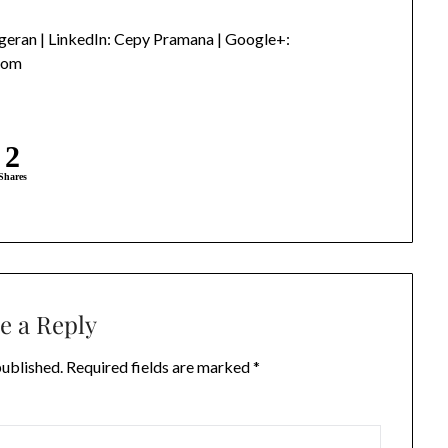
eran | LinkedIn: Cepy Pramana | Google+:
com
2
Shares
e a Reply
published.
Required fields are marked
*