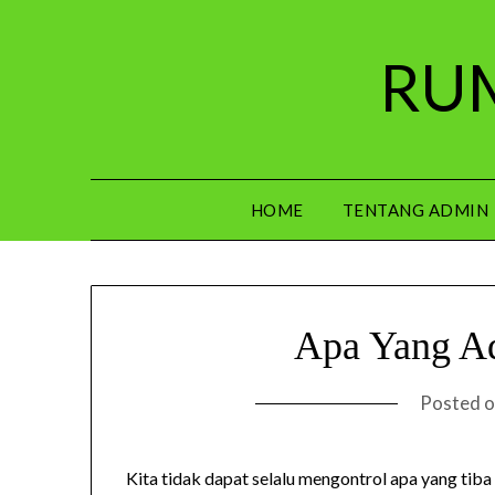
Skip
to
RUM
content
HOME
TENTANG ADMIN
Apa Yang A
Posted 
Kita tidak dapat selalu mengontrol apa yang tiba 