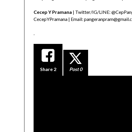
Cecep Y Pramana
| Twitter/IG/LINE: @CepPang
CecepYPramana | Email: pangeranpram@gmail.
.
Share
2
Post 0