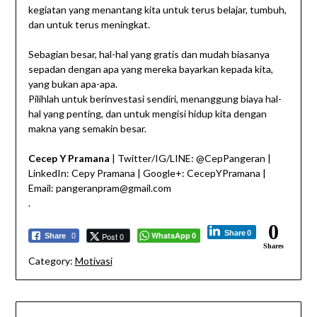
kegiatan yang menantang kita untuk terus belajar, tumbuh,
dan untuk terus meningkat.
Sebagian besar, hal-hal yang gratis dan mudah biasanya
sepadan dengan apa yang mereka bayarkan kepada kita,
yang bukan apa-apa.
Pilihlah untuk berinvestasi sendiri, menanggung biaya hal-
hal yang penting, dan untuk mengisi hidup kita dengan
makna yang semakin besar.
Cecep Y Pramana
| Twitter/IG/LINE: @CepPangeran |
LinkedIn: Cepy Pramana | Google+: CecepYPramana |
Email: pangeranpram@gmail.com
.
0
Share
0
WhatsApp
Post 0
Share
0
0
Shares
Category:
Motivasi