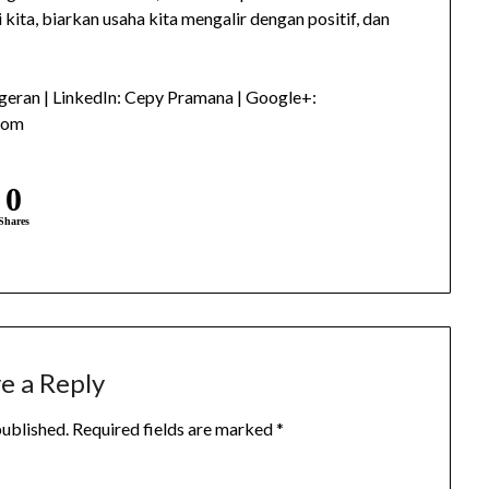
kita, biarkan usaha kita mengalir dengan positif, dan
eran | LinkedIn: Cepy Pramana | Google+:
com
0
Shares
e a Reply
published.
Required fields are marked
*