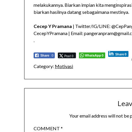
melakukannya. Biarkan impian kita menginspirasi 
biarkan hasilnya datang sebagaimana mestinya.
Cecep Y Pramana
| Twitter/IG/LINE: @CepPang
CecepYPramana | Email: pangeranpram@gmail.
.
Share
0
WhatsApp
Post 0
Share
0
0
Category:
Motivasi
Leav
Your email address will not be 
COMMENT
*