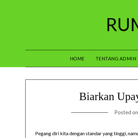
Skip
to
RUM
content
HOME
TENTANG ADMIN
Biarkan Upay
Posted o
Pegang diri kita dengan standar yang tinggi, namun