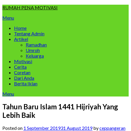
Skip
RUMAH PENA MOTIVASI
to
Menu
content
Home
Tentang Admin
Artikel
Ramadhan
Umroh
Keluarga
Motivasi
Cerita
Coretan
Dari Anda
Berita Iklan
Menu
Tahun Baru Islam 1441 Hijriyah Yang
Lebih Baik
Posted on
1 September 2019
31 August 2019
by
ceppangeran