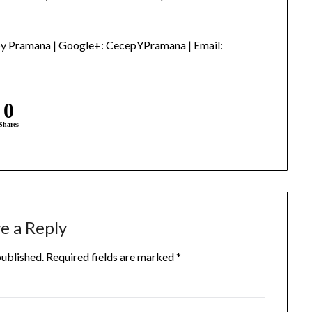
py Pramana | Google+: CecepYPramana | Email:
0
Shares
e a Reply
published.
Required fields are marked
*