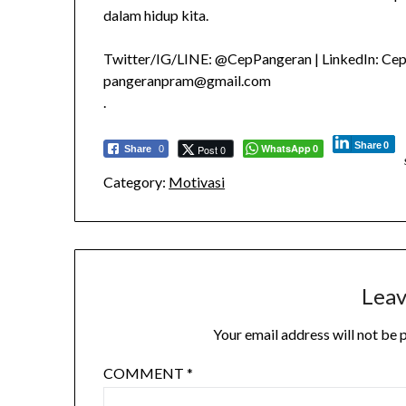
dalam hidup kita.
Twitter/IG/LINE: @CepPangeran | LinkedIn: Ce
pangeranpram@gmail.com
.
Share
0
WhatsApp
Post 0
Share
0
0
Category:
Motivasi
Leav
Your email address will not be 
COMMENT
*