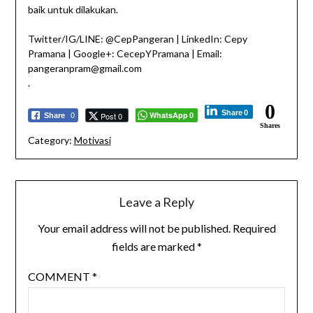
baik untuk dilakukan.
Twitter/IG/LINE: @CepPangeran | LinkedIn: Cepy
Pramana | Google+: CecepYPramana | Email:
pangeranpram@gmail.com
.
0
Share
0
WhatsApp
Post 0
Share
0
0
Shares
Category:
Motivasi
Leave a Reply
Your email address will not be published.
Required
fields are marked
*
COMMENT
*