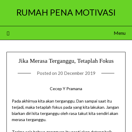
Skip
RUMAH PENA MOTIVASI
to
content
Menu
Jika Merasa Terganggu, Tetaplah Fokus
Posted on
20 December 2019
Cecep Y Pramana
Pada akhirnya kita akan terganggu. Dan sampai saat itu
terjadi, maka tetaplah fokus pada yang kita lakukan. Jangan
biarkan diri kita terganggu oleh rasa takut kita sendiri akan
merasa terganggu.
Terima saja bahwa gangguan itu pasti akan datang baik