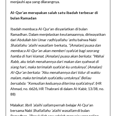
menjauhi apa yang dilarangnya.
Al-Qur’an merupakan salah satu ibadah terbesar di
bulan Ramadan
Ibadah membaca Al-Qur’an disyariatkan di bulan
Ramadhan. Dalam menjelaskan keutamaannya, diriwayatkan
dari Abdullah bin Umar
radhiyallahu ‘anhu
bahwa Nabi
Shalallahu ‘alaihi wasallam
berkata,
“(Amalan) puasa dan
membaca Al-Qur’an akan memberi syafa’at bagi seorang
hamba di hari kiamat. (Amalan) puasa akan berkata: “Wahai
Rabb, aku telah menahannya dari makan dan syahwat di
siang hari, maka terimalah syafa’at-ku untuknya”. (Amalan)
Al-Qur’an berkata: “Aku menahannya dari tidur di waktu
malam, maka terimalah syafa’atku untuknya”. Beliau
bersabda: “Kemudian keduanya diterima syafa’atnya
”. (HR
Ahmad, no. 6626, HR Thabrani di dalam Al-Kabir, 13/38, no.
88)
Malaikat Jibril
‘alaihi sallam
pernah belajar Al-Qur’an
bersama Nabi
Shallallahu ‘alaihi wasallam
di bulan
Ramadhan.
“Rasulullah saw adalah manusia yang paling