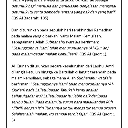
petunjuk bagi manusia dan penjelasan-penjelasan mengenai
petunjuk itu serta pembeda (antara yang hak dan yang batil
”.
(QS Al Baqarah: 185)
Dan diturunkan pada sepuluh hari terakhir dari Ramadhan,
pada malam yang diberkahi, yaitu Malam Kemuliaan,
sebagaimana Allah
Subhanahu wata’ala
berfirman:
“
Sesungguhnya Kami telah menurunkannya (Al-Qur’an)
pada malam qadar (malam kemuliaan)
”. (QS Al Qadr: 1).
Al-Qur’an diturunkan secara keseluruhan dari Lauhul Amri
di langit ketujuh hingga ke Baitullah di langit terendah pada
malam kemuliaan, sebagaimana Allah
Subhanahu wata’ala
berfirman: “
Sesungguhnya Kami telah menurunkannya (Al-
Qur’an) pada Lailatulqadar. Tahukah kamu apakah
Lailatulqadar itu? Lailatulqadar itu lebih baik daripada
seribu bulan. Pada malam itu turun para malaikat dan Rūḥ
(Jibril) dengan izin Tuhannya untuk mengatur semua urusan.
Sejahteralah (malam) itu sampai terbit fajar
”. (QS Al Qadr: 1-
5)