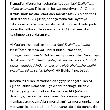
Kemudian diturunkan sebagian kepada Nabi
Shallallahu
‘alaihi wasallam
. Dikatakan bahwa pewahyuan Al-Qur’an
dimulai pada malam kemuliaan, mengingat Al-Qur’an yang
utuh disebut Al-Qur’an, sebagaimana satu ayatnya.
Dikatakan pula bahwa pewahyuan Al-Qur’an dimulai pada
bulan Ramadhan. Oleh karena itu, Al-Qur’an memiliki
keistimewaan di dalamnya.
Al-Qur’an disampaikan kepada Nabi
Shalallahu ‘alaihi
wasallam
oleh malaikat Jibril di bulan Ramadhan,
sebagaimana Imam Al-Bukhari melaporkan dalam Sahih-nya,
dari Aisyah
radhiyallahu ‘anha
, bahwa dia berkata: “
Jibril
biasa meninjau Al-Qur’an bersana Nabi Shalallahu ‘alaihi
wasallam sekali setiap tahun
”. (HR Bukhari, no. 6285).
Karena itu bulan Ramadhan dianggap sebagai bulan Al-
Qur’an. Bulan Ramadan juga disebut sebagai bulan Al-
Qur’an, yang menunjukkan keutamaan Al-Qur’an di
dalamnya, dan keutamaan memanfaatkannya dengan
membaca ayat-ayat Allah, memahaminya, merenungkannya,
mengamalkan perintah-perintah yang ada di dalamnya, dan