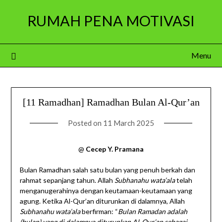
Skip
RUMAH PENA MOTIVASI
to
content
Menu
[11 Ramadhan] Ramadhan Bulan Al-Qur’an
Posted on
11 March 2025
@
Cecep Y. Pramana
Bulan Ramadhan salah satu bulan yang penuh berkah dan
rahmat sepanjang tahun. Allah
Subhanahu wata’ala
telah
menganugerahinya dengan keutamaan-keutamaan yang
agung. Ketika Al-Qur’an diturunkan di dalamnya, Allah
Subhanahu wata’ala
berfirman: “
Bulan Ramadan adalah
(bulan) yang di dalamnya diturunkan Al-Qur’an sebagai