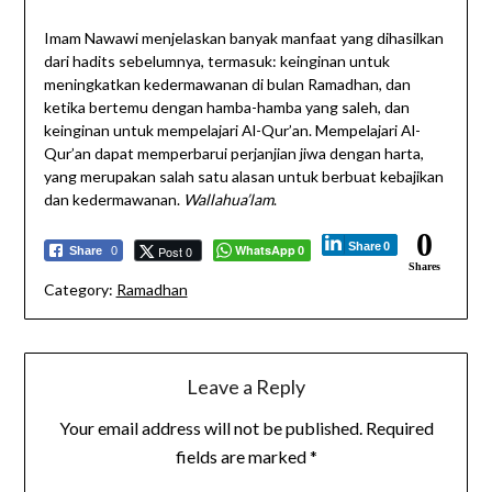
Imam Nawawi menjelaskan banyak manfaat yang dihasilkan
dari hadits sebelumnya, termasuk: keinginan untuk
meningkatkan kedermawanan di bulan Ramadhan, dan
ketika bertemu dengan hamba-hamba yang saleh, dan
keinginan untuk mempelajari Al-Qur’an. Mempelajari Al-
Qur’an dapat memperbarui perjanjian jiwa dengan harta,
yang merupakan salah satu alasan untuk berbuat kebajikan
dan kedermawanan.
Wallahua’lam
.
0
Share
0
WhatsApp
Post 0
Share
0
0
Shares
Category:
Ramadhan
Leave a Reply
Your email address will not be published.
Required
fields are marked
*