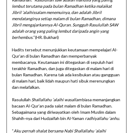
lembut terutama pada bulan Ramadhan ketika malaikat
Jibril ‘alaihissalam menemuinya, dan adalah Jibril
mendatanginya setiap malam di bulan Ramadhan, dimana
Jibril mengajarkannya Al-Quran. Sungguh Rasulullah SAW
adalah orang yang paling lembut daripada angin yang
berhembus.”
(HR. Bukhari)
Hadits tersebut menunjukkan keutamaan mempelajari Al-
Qur’an di bulan Ramadhan dan memperbanyak
membacanya. Keutamaan ini ditegaskan di sepuluh hari
terakhir Ramadhan, dan juga ditegaskan di malam hari di
bulan Ramadhan. Karena tak ada kesibukan atau gangguan
di malam hari, baik lidah maupun hati sibuk merenungkan
dan melafalkan.
Rasulullah
Shallallahu ‘alaihi wasallam
biasa memanjangkan
bacaan Al-Qur’an pada salat malam di bulan Ramadhan.
Sebagaimana yang diriwayatkan oleh Imam Muslim dalam
Shahih-nya dari Hudzaifah bin Al-Yaman
radhiyallahu ‘anhu
.
“
Aku pernah shalat bersama Nabi Shallallahu ‘alaihi