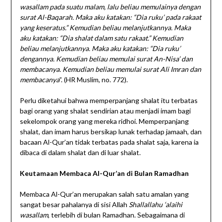
wasallam pada suatu malam, lalu beliau memulainya dengan
surat Al-Baqarah. Maka aku katakan: “Dia ruku’ pada rakaat
yang keseratus.” Kemudian beliau melanjutkannya. Maka
aku katakan: “Dia shalat dalam satu rakaat.” Kemudian
beliau melanjutkannya. Maka aku katakan: “Dia ruku’
dengannya. Kemudian beliau memulai surat An-Nisa’ dan
membacanya. Kemudian beliau memulai surat Ali Imran dan
membacanya
”. (HR Muslim, no. 772).
Perlu diketahui bahwa memperpanjang shalat itu terbatas
bagi orang yang shalat sendirian atau menjadi imam bagi
sekelompok orang yang mereka ridhoi. Memperpanjang
shalat, dan imam harus bersikap lunak terhadap jamaah, dan
bacaan Al-Qur’an tidak terbatas pada shalat saja, karena ia
dibaca di dalam shalat dan di luar shalat.
Keutamaan Membaca Al-Qur’an di Bulan Ramadhan
Membaca Al-Qur’an merupakan salah satu amalan yang
sangat besar pahalanya di sisi Allah
Shallallahu ‘alaihi
wasallam
, terlebih di bulan Ramadhan. Sebagaimana di