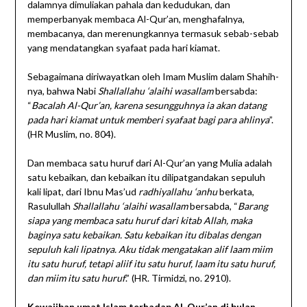
dalamnya dimuliakan pahala dan kedudukan, dan
memperbanyak membaca Al-Qur’an, menghafalnya,
membacanya, dan merenungkannya termasuk sebab-sebab
yang mendatangkan syafaat pada hari kiamat.
Sebagaimana diriwayatkan oleh Imam Muslim dalam Shahih-
nya, bahwa Nabi
Shallallahu ‘alaihi wasallam
bersabda:
“
Bacalah Al-Qur’an, karena sesungguhnya ia akan datang
pada hari kiamat untuk memberi syafaat bagi para ahlinya
”.
(HR Muslim, no. 804).
Dan membaca satu huruf dari Al-Qur’an yang Mulia adalah
satu kebaikan, dan kebaikan itu dilipatgandakan sepuluh
kali lipat, dari Ibnu Mas’ud
radhiyallahu ‘anhu
berkata,
Rasulullah
Shallallahu ‘alaihi wasallam
bersabda, “
Barang
siapa yang membaca satu huruf dari kitab Allah, maka
baginya satu kebaikan. Satu kebaikan itu dibalas dengan
sepuluh kali lipatnya. Aku tidak mengatakan alif laam miim
itu satu huruf, tetapi aliif itu satu huruf, laam itu satu huruf,
dan miim itu satu huruf
.” (HR. Tirmidzi, no. 2910).
Kewajiban umat Islam terhadap Al-Qur’an di bulan