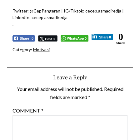
Twitter: @CepPangeran | IG/Tiktok: cecep.asmadiredja |
LinkedIn: cecep asmadiredja
.
0
Share
0
WhatsApp
Post 0
Share
0
0
Shares
Category:
Motivasi
Leave a Reply
Your email address will not be published.
Required
fields are marked
*
COMMENT
*