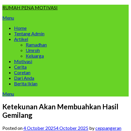
Skip
RUMAH PENA MOTIVASI
to
Menu
content
Home
Tentang Admin
Artikel
Ramadhan
Umroh
Keluarga
Motivasi
Cerita
Coretan
Dari Anda
Berita Iklan
Menu
Ketekunan Akan Membuahkan Hasil
Gemilang
Posted on
4 October 2025
4 October 2025
by
ceppangeran