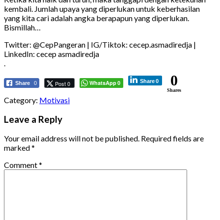
kembali. Jumlah upaya yang diperlukan untuk keberhasilan
yang kita cari adalah angka berapapun yang diperlukan.
Bismillah…
Twitter: @CepPangeran | IG/Tiktok: cecep.asmadiredja |
LinkedIn: cecep asmadiredja
.
0
Share
0
WhatsApp
Post 0
Share
0
0
Shares
Category:
Motivasi
Leave a Reply
Your email address will not be published.
Required fields are
marked
*
Comment
*