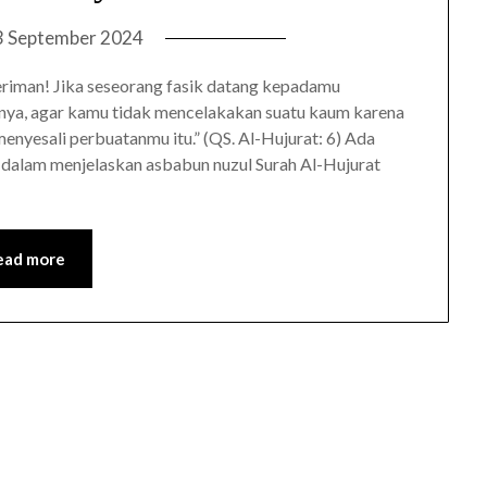
3 September 2024
riman! Jika seseorang fasik datang kepadamu
nnya, agar kamu tidak mencelakakan suatu kaum karena
nyesali perbuatanmu itu.” (QS. Al-Hujurat: 6) Ada
r dalam menjelaskan asbabun nuzul Surah Al-Hujurat
ead more