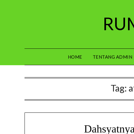
Skip
to
RUM
content
HOME
TENTANG ADMIN
Tag:
a
Dahsyatnya