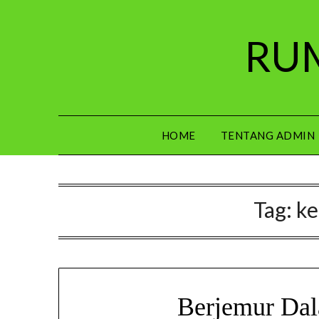
Skip
to
RUM
content
HOME
TENTANG ADMIN
Tag:
ke
Berjemur Da