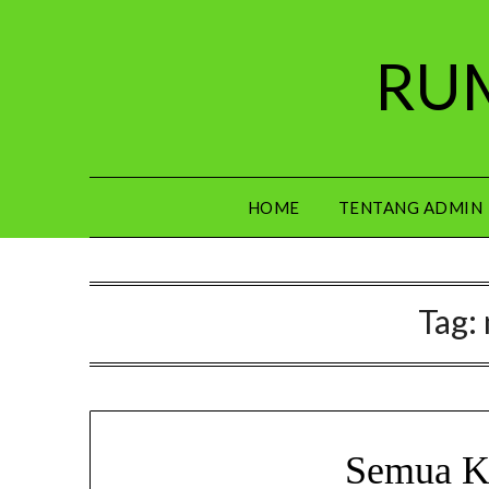
Skip
to
RUM
content
HOME
TENTANG ADMIN
Tag:
Semua K