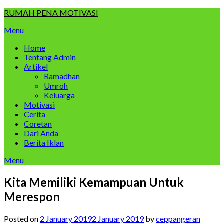
Skip
RUMAH PENA MOTIVASI
to
Menu
content
Home
Tentang Admin
Artikel
Ramadhan
Umroh
Keluarga
Motivasi
Cerita
Coretan
Dari Anda
Berita Iklan
Menu
Kita Memiliki Kemampuan Untuk
Merespon
Posted on
2 January 2019
2 January 2019
by
ceppangeran