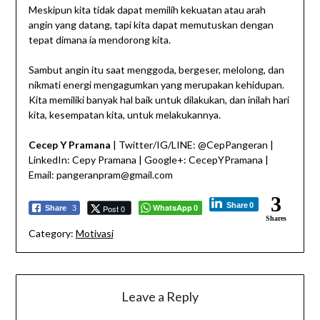
Meskipun kita tidak dapat memilih kekuatan atau arah
angin yang datang, tapi kita dapat memutuskan dengan
tepat dimana ia mendorong kita.
Sambut angin itu saat menggoda, bergeser, melolong, dan
nikmati energi mengagumkan yang merupakan kehidupan.
Kita memiliki banyak hal baik untuk dilakukan, dan inilah hari
kita, kesempatan kita, untuk melakukannya.
Cecep Y Pramana
| Twitter/IG/LINE: @CepPangeran |
LinkedIn: Cepy Pramana | Google+: CecepYPramana |
Email: pangeranpram@gmail.com
3
Share
0
WhatsApp
Post 0
Share
3
0
Shares
Category:
Motivasi
Leave a Reply