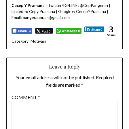
Cecep Y Pramana
| Twitter/IG/LINE: @CepPangeran |
LinkedIn: Cepy Pramana | Google+: CecepYPramana |
Email: pangeranpram@gmail.com
3
Share
0
WhatsApp
Post 0
Share
3
0
Shares
Category:
Motivasi
Leave a Reply
Your email address will not be published.
Required
fields are marked
*
COMMENT
*