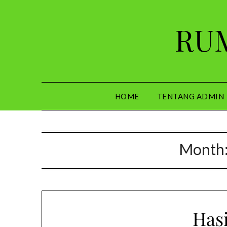
Skip
to
RUM
content
HOME
TENTANG ADMIN
Month
Hasi