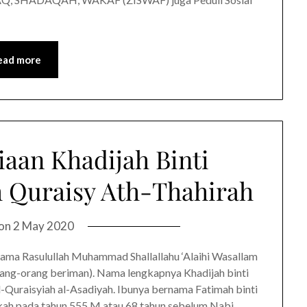
ead more
iaan Khadijah Binti
h Quraisy Ath-Thahirah
 on
2 May 2020
ertama Rasulullah Muhammad Shallallahu ‘Alaihi Wasallam
ang-orang beriman). Nama lengkapnya Khadijah binti
-Quraisyiah al-Asadiyah. Ibunya bernama Fatimah binti
ekah pada tahun 555 M atau 68 tahun sebelum Nabi…