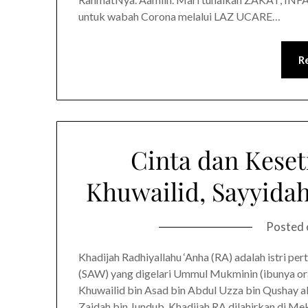
untuk wabah Corona melalui LAZ UCARE…
R
Cinta dan Keset
Khuwailid, Sayyida
Posted
Khadijah Radhiyallahu ‘Anha (RA) adalah istri p
(SAW) yang digelari Ummul Mukminin (ibunya or
Khuwailid bin Asad bin Abdul Uzza bin Qushay al
Zaidah bin Jundub. Khadijah RA dilahirkan di M