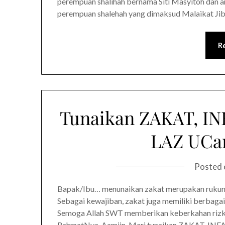
perempuan shalihah bernama Siti Masyitoh dan an
perempuan shalehah yang dimaksud Malaikat Jibril
R
Tunaikan ZAKAT, I
LAZ UCar
Posted
Bapak/Ibu… menunaikan zakat merupakan rukun I
Sebagai kewajiban, zakat juga memiliki berbagai 
Semoga Allah SWT memberikan keberkahan rizk
RahmatNya. Aamiin. Mari tunaikan ZAKAT, IN