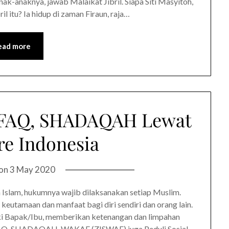
ak-anaknya, jawab Malaikat Jibril. Siapa Siti Masyitoh,
 itu? Ia hidup di zaman Firaun, raja…
ead more
NFAQ, SHADAQAH Lewat
e Indonesia
 on
3 May 2020
slam, hukumnya wajib dilaksanakan setiap Muslim.
keutamaan dan manfaat bagi diri sendiri dan orang lain.
i Bapak/Ibu, memberikan ketenangan dan limpahan
FAQ, SHADAQAH, WAKAF (ZISWAF) juga Peduli Sosial