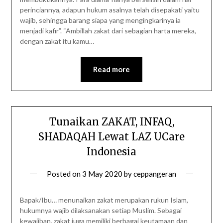
perinciannya, adapun hukum asalnya telah disepakati yaitu
wajib, sehingga barang siapa yang mengingkarinya ia
menjadi kafir”. “Ambillah zakat dari sebagian harta mereka,
dengan zakat itu kamu…
Read more
Tunaikan ZAKAT, INFAQ,
SHADAQAH Lewat LAZ UCare
Indonesia
Posted on
3 May 2020
by
ceppangeran
Bapak/Ibu… menunaikan zakat merupakan rukun Islam,
hukumnya wajib dilaksanakan setiap Muslim. Sebagai
kewajiban, zakat juga memiliki berbagai keutamaan dan