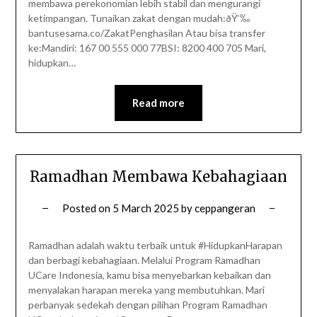
membawa perekonomian lebih stabil dan mengurangi
ketimpangan. Tunaikan zakat dengan mudah:ðŸ‘‰
bantusesama.co/ZakatPenghasilan Atau bisa transfer
ke:Mandiri: 167 00 555 000 77BSI: 8200 400 705 Mari,
hidupkan…
Read more
Ramadhan Membawa Kebahagiaan
Posted on
5 March 2025
by
ceppangeran
Ramadhan adalah waktu terbaik untuk #HidupkanHarapan
dan berbagi kebahagiaan. Melalui Program Ramadhan
UCare Indonesia, kamu bisa menyebarkan kebaikan dan
menyalakan harapan mereka yang membutuhkan. Mari
perbanyak sedekah dengan pilihan Program Ramadhan