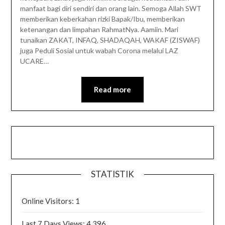
manfaat bagi diri sendiri dan orang lain. Semoga Allah SWT
memberikan keberkahan rizki Bapak/Ibu, memberikan
ketenangan dan limpahan RahmatNya. Aamiin. Mari
tunaikan ZAKAT, INFAQ, SHADAQAH, WAKAF (ZISWAF)
juga Peduli Sosial untuk wabah Corona melalui LAZ
UCARE…
Read more
STATISTIK
Online Visitors:
1
Last 7 Days Views:
4,396