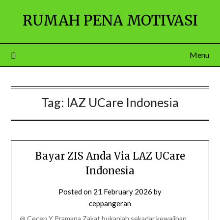
Skip
RUMAH PENA MOTIVASI
to
content
Menu
Tag:
lAZ UCare Indonesia
Bayar ZIS Anda Via LAZ UCare
Indonesia
Posted on
21 February 2026
by
ceppangeran
@ Cecep Y Pramana Zakat bukanlah sekadar kewajiban