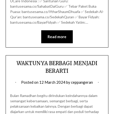
UCare Indonesia : ✅ Santunan Guru:
bantusesama.co/SahabatDaiGuru ✅ Tebar Paket Buka
Puasa: bantusesama.co/IftharShaumDhuafa ✅ Sedekah Al-
Qur’an: bantusesama.co/SedekahQuran ✅ Bayar Fidyah:
bantusesama.co/BayarFidyah ✅ Sedekah Yatim:…
Read more
WAKTUNYA BERBAGI MENJADI
BERARTI
Posted on
12 March 2024
by
ceppangeran
Bulan Ramadhan begitu dirindukan keindahannya dalam
semangat kebersamaan, semangat berbagi, serta
pelaksanaan kebaikan lainnya. Dengan berbagi dapat
diajarkan untuk memiliki rasa empati dan peduli terhadap