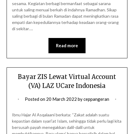
sesama. Kegiatan berbagi bermanfaat sebagai sarana
untuk saling menuai berkah di indahnya Ramadhan. Sikap
saling berbagi di bulan Ramadan dapat meningkatkan rasa
empati dan kepeduliannya terhadap keadaan orang-orang
di sekitar….
Read more
Bayar ZIS Lewat Virtual Account
(VA) LAZ UCare Indonesia
Posted on
20 March 2022
by
ceppangeran
Ibnu Hajar Al Asqalaani berkata: “Zakat adalah suatu
kepastian dalam syari’at Islam, sehingga tidak perlu lagi kita
bersusah payah menegakkan dalil-dalil untuk
membuktikannya. Para ulama’ hanya berselisih dalam hal