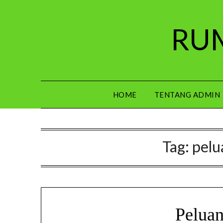
Skip
to
RUM
content
HOME
TENTANG ADMIN
Tag:
pelu
Peluan