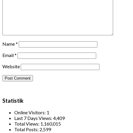
Name
*
Email
*
Website
Statistik
Online Visitors:
1
Last 7 Days Views:
4,409
Total Views:
1,160,015
Total Posts:
2,599