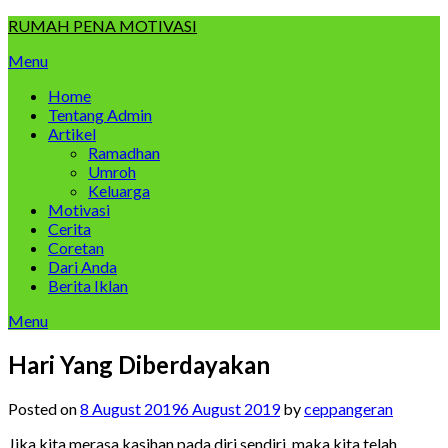
Skip
RUMAH PENA MOTIVASI
to
Menu
content
Home
Tentang Admin
Artikel
Ramadhan
Umroh
Keluarga
Motivasi
Cerita
Coretan
Dari Anda
Berita Iklan
Menu
Hari Yang Diberdayakan
Posted on
8 August 2019
6 August 2019
by
ceppangeran
Jika kita merasa kasihan pada diri sendiri, maka kita telah