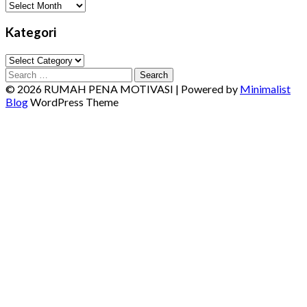
Arsip
Kategori
Kategori
Search
for:
© 2026 RUMAH PENA MOTIVASI
| Powered by
Minimalist
Blog
WordPress Theme