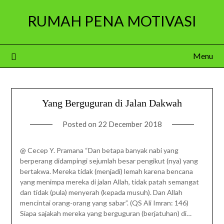
Skip
RUMAH PENA MOTIVASI
to
content
Menu
Yang Berguguran di Jalan Dakwah
Posted on
22 December 2018
@ Cecep Y. Pramana “Dan betapa banyak nabi yang
berperang didampingi sejumlah besar pengikut (nya) yang
bertakwa. Mereka tidak (menjadi) lemah karena bencana
yang menimpa mereka di jalan Allah, tidak patah semangat
dan tidak (pula) menyerah (kepada musuh). Dan Allah
mencintai orang-orang yang sabar”. (QS Ali Imran: 146)
Siapa sajakah mereka yang berguguran (berjatuhan) di…