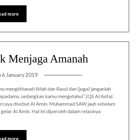
ead more
k Menjaga Amanah
n
6 January 2019
u mengkhianati Allah dan Rasul dan (juga) janganlah
padamu, sedangkan kamu mengetahui”. (QS Al Anfal:
percaya disebut Al Amin. Muhammad SAW jauh sebelum
lar Al Amin. Hal ini diperoleh dalam relasinya
ead more