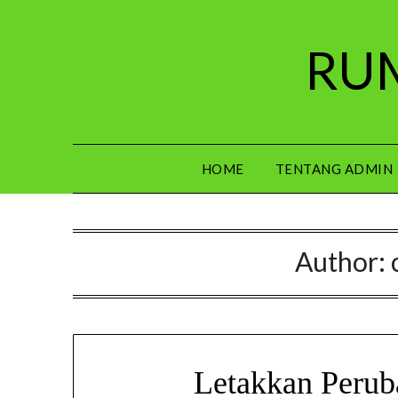
Skip
to
RUM
content
HOME
TENTANG ADMIN
Author:
Letakkan Perub