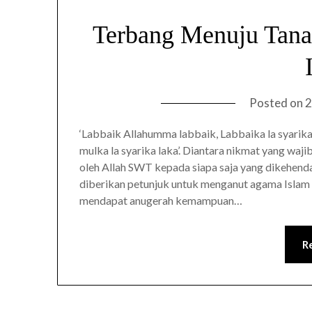
Terbang Menuju Tanah
Posted on
2
‘Labbaik Allahumma labbaik, Labbaika la syarika
mulka la syarika laka’. Diantara nikmat yang waj
oleh Allah SWT kepada siapa saja yang dikehend
diberikan petunjuk untuk menganut agama Islam 
mendapat anugerah kemampuan…
R